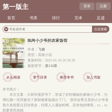
第一版主
登录
注册
首页
书库
排行
完本
足迹
纨绔小少爷的农家饭馆
作者：
飞糖
类型：高辣小说
更新时间：2025-01-10 20:58:39
最新章节：
第134章
从头阅读
章节目录
推荐本书
加入书架
本书简介：
本文文案：大厨华溪穿书了，穿成了好吃懒做的废物小少爷，为
博红颜一笑而败光了家财被家族踢出了门。 曾经金尊玉贵的小少爷拿
着欠条想要点启动资金，结果人人避如蛇蝎，还有他的继母，xx，xx
想要害死他独