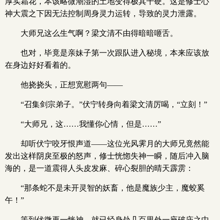
厚实霜花，本该略微潮湿的土地变得极其干硬。这是修士心
神大震之下因无法控制周身灵力运转，导致的灵力泄露。
大师兄这么生气啊？梁文清不由得暗暗咂舌。
也对，毕竟是亲妹子第一次跟队进入秘境，本来应该放
在身边好好看着的。
他挠挠头，正想宽慰两句——
“召集剑宗弟子。”伏宁转身向着梁文清厉喝，“立刻！”
“大师兄，这……我懂你心情，但是……”
却听伏宁咬牙恨声道——这位光风霁月的大师兄竟然能
发出这样阴戾至极的怒声，修士恍惚失神一瞬，随后冲入脑
海的，是一道震得人头皮发麻、碎心裂胆的晴天霹雳：
“那条蛇不是未开灵智的妖畜，他是魔族少主，魔蛟奚
午！”
等到伏微再一恍神，就已经身处几百里外一座破庙之中