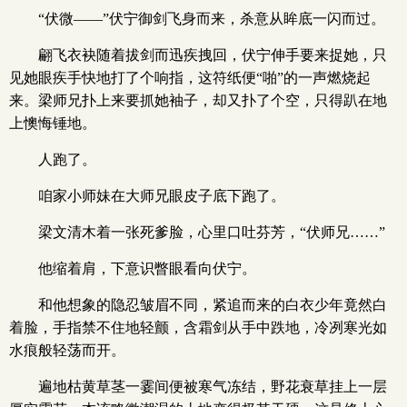
“伏微——”伏宁御剑飞身而来，杀意从眸底一闪而过。
翩飞衣袂随着拔剑而迅疾拽回，伏宁伸手要来捉她，只
见她眼疾手快地打了个响指，这符纸便“啪”的一声燃烧起
来。梁师兄扑上来要抓她袖子，却又扑了个空，只得趴在地
上懊悔锤地。
人跑了。
咱家小师妹在大师兄眼皮子底下跑了。
梁文清木着一张死爹脸，心里口吐芬芳，“伏师兄……”
他缩着肩，下意识瞥眼看向伏宁。
和他想象的隐忍皱眉不同，紧追而来的白衣少年竟然白
着脸，手指禁不住地轻颤，含霜剑从手中跌地，冷冽寒光如
水痕般轻荡而开。
遍地枯黄草茎一霎间便被寒气冻结，野花衰草挂上一层