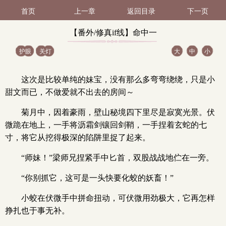
首页
上一章
返回目录
下一页
【番外/修真if线】命中一
护眼
关灯
大
中
小
劫01（1 / 3）
这次是比较单纯的妹宝，没有那么多弯弯绕绕，只是小
甜文而已，不做爱就不出去的房间～
菊月中，因着豪雨，壁山秘境四下里尽是寂寞光景。伏
微跪在地上，一手将沥霜剑镶回剑鞘，一手捏着玄蛇的七
寸，将它从挖得极深的陷阱里捉了起来。
“师妹！”梁师兄捏紧手中匕首，双股战战地伫在一旁。
“你别抓它，这可是一头快要化蛟的妖畜！”
小蛟在伏微手中拼命扭动，可伏微用劲极大，它再怎样
挣扎也于事无补。