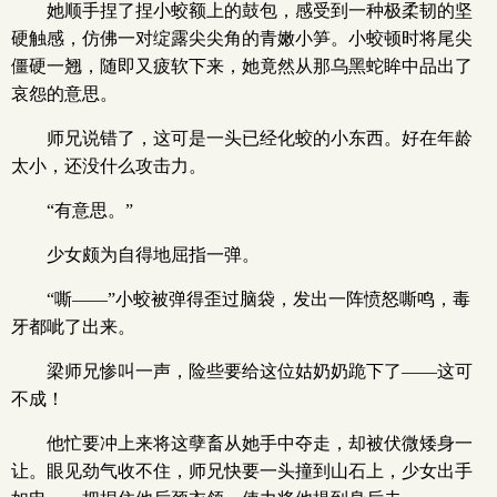
她顺手捏了捏小蛟额上的鼓包，感受到一种极柔韧的坚
硬触感，仿佛一对绽露尖尖角的青嫩小笋。小蛟顿时将尾尖
僵硬一翘，随即又疲软下来，她竟然从那乌黑蛇眸中品出了
哀怨的意思。
师兄说错了，这可是一头已经化蛟的小东西。好在年龄
太小，还没什么攻击力。
“有意思。”
少女颇为自得地屈指一弹。
“嘶——”小蛟被弹得歪过脑袋，发出一阵愤怒嘶鸣，毒
牙都呲了出来。
梁师兄惨叫一声，险些要给这位姑奶奶跪下了——这可
不成！
他忙要冲上来将这孽畜从她手中夺走，却被伏微矮身一
让。眼见劲气收不住，师兄快要一头撞到山石上，少女出手