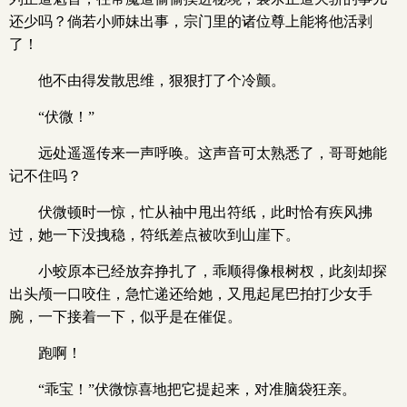
还少吗？倘若小师妹出事，宗门里的诸位尊上能将他活剥
了！
他不由得发散思维，狠狠打了个冷颤。
“伏微！”
远处遥遥传来一声呼唤。这声音可太熟悉了，哥哥她能
记不住吗？
伏微顿时一惊，忙从袖中甩出符纸，此时恰有疾风拂
过，她一下没拽稳，符纸差点被吹到山崖下。
小蛟原本已经放弃挣扎了，乖顺得像根树杈，此刻却探
出头颅一口咬住，急忙递还给她，又甩起尾巴拍打少女手
腕，一下接着一下，似乎是在催促。
跑啊！
“乖宝！”伏微惊喜地把它提起来，对准脑袋狂亲。