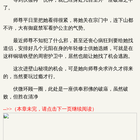
了。
师尊平日里把她看得很紧，将她关在宗门中，连下山都
不许，大有御庭禁军看护公主的气势。
最近师尊不知犯了什么邪，甚至还丧心病狂到要给她找
道侣，安排好几个元阳在身的年轻修士供她选婿，可就是在
这样铜墙铁壁的周密护卫中，居然也能让她找了机会逃跑。
这次进壁山秘境的机会，可是她向师尊央求许久才得来
的，当然要玩过瘾才行。
伏微环顾一圈，此处是一座供奉邪佛的破庙，虽然破
败，但胜在清净
-->>（本章未完，请点击下一页继续阅读）
x