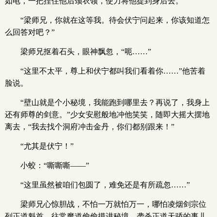
如电，一把捏住他后颈衣领，使力将他提到身后去。
“梁师兄，你就在这等我。待会伏宁问起来，你该知道怎
么回答对吧？”
梁师兄抠着石头，眼神飘忽，“呃……”
“这里不太平，尊上和伏宁都叫我们看着你……”他苦着
脸说。
“壁山就是个小秘境，我能跑到哪里去？再说了，我身上
还有师尊的剑意。”少女安慰般地冲他笑笑，随即大摇大摆地
离去，“我去找个洞府冲击金丹，你们都别跟来！”
“尤其是伏宁！”
小蛟：“嘶嘶嘶——”
“这里虽然被咱们包圆了，难免还是有所疏忽……”
梁师兄心惊胆战，不怕一万就怕万一，哪怕凌烟剑宗位
列正道魁首，往常魔道偷偷摸进秘境，袭杀正道天骄的事儿