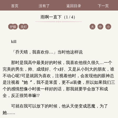
首页
没有了
返回目录
下一页
雨啊一直下（1 / 4）
护眼
关灯
大
中
小
kill
「乔天晴，我喜欢你…」当时他这样说
那时是我高中最美好的时候，我喜欢他很久很久…一个
完美的男生，帅、成绩好、个x好、又是从小到大的朋友，谁
不动心呢?可是就因为喜欢，注视着他时，会发现他的眼神总
是注视着〝她〞，我不是笨蛋，更不ai装傻，所以如果我们三
个的感情想像小时後一样好的话，那我就要学会放下和成
全，反正很简单嘛!?
可就在我可以放下的时候，他从天使变成恶魔，为了
她……