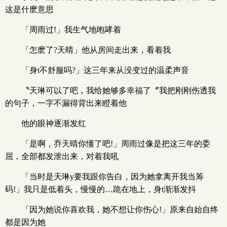
这是什麽意思
「周雨过!」我生气地咆哮着
「怎麽了?天晴」他从房间走出来，看着我
「身t不舒服吗?」这三年来从没变过的温柔声音
〝天琳可以了吧，我给她够多幸福了〞我把刚刚伤透我
的句子，一字不漏得背出来瞪着他
他的眼神逐渐发红
「是啊，乔天晴你懂了吧!」周雨过像是把这三年的委
屈，全部都发泄出来，对着我吼
「当时是天琳y要我跟你告白，因为她拿离开我当筹
码!」我只是低着头，慢慢的…跪在地上，身t渐渐发抖
「因为她说你喜欢我，她不想让你伤心!」原来自始自终
都是因为她