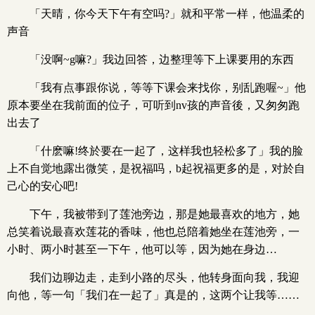
「天晴，你今天下午有空吗?」就和平常一样，他温柔的
声音
「没啊~g嘛?」我边回答，边整理等下上课要用的东西
「我有点事跟你说，等等下课会来找你，别乱跑喔~」他
原本要坐在我前面的位子，可听到nv孩的声音後，又匆匆跑
出去了
「什麽嘛!终於要在一起了，这样我也轻松多了」我的脸
上不自觉地露出微笑，是祝福吗，b起祝福更多的是，对於自
己心的安心吧!
下午，我被带到了莲池旁边，那是她最喜欢的地方，她
总笑着说最喜欢莲花的香味，他也总陪着她坐在莲池旁，一
小时、两小时甚至一下午，他可以等，因为她在身边…
我们边聊边走，走到小路的尽头，他转身面向我，我迎
向他，等一句「我们在一起了」真是的，这两个让我等……