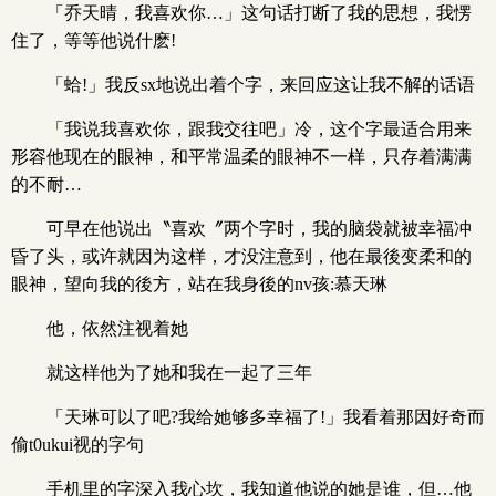
「乔天晴，我喜欢你…」这句话打断了我的思想，我愣
住了，等等他说什麽!
「蛤!」我反sx地说出着个字，来回应这让我不解的话语
「我说我喜欢你，跟我交往吧」冷，这个字最适合用来
形容他现在的眼神，和平常温柔的眼神不一样，只存着满满
的不耐…
可早在他说出〝喜欢〞两个字时，我的脑袋就被幸福冲
昏了头，或许就因为这样，才没注意到，他在最後变柔和的
眼神，望向我的後方，站在我身後的nv孩:慕天琳
他，依然注视着她
就这样他为了她和我在一起了三年
「天琳可以了吧?我给她够多幸福了!」我看着那因好奇而
偷t0ukui视的字句
手机里的字深入我心坎，我知道他说的她是谁，但…他