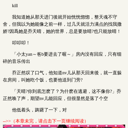
kill
我知道她从那天进门後就开始恍恍惚惚，整天魂不守
舍，但我以为她能像之前一样，过几天就活力满点的找我撒
娇?因爲她是乔天晴，她的世界，总是要放晴?也只能放晴！
叩叩叩！
「小太yan～爸b要进去了喔～」房内没有回应，只有细
碎的音乐传出
乔正然叹了口气，他知道nv儿从那天回来後，就一直躲
在房间，叫她吃个饭，也要他送到门旁?
「天晴?你到底怎麽了？为什麽在逃避，这不像你?」乔
正然唤了声，期望nv儿能回应，但很显然是落了个空
他低着头，踌躇了一下，对
-->>（本章未完，请点击下一页继续阅读）
x