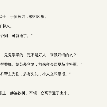
武士，手执长刀，貌相凶狠。
了起来。
否则、可就遭了。”
子，鬼鬼祟祟的、定不是好人，来做奸细的么？”
丐帮乔峰、姑苏慕容复，前来拜会西夏赫连将军。”
乔帮主光临，多有失礼，小人立即禀报。”
堂主：赫连铁树、率领一众高手迎了出来。