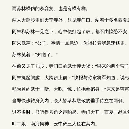
而苏林模仿的慕容复、也是有模有样。
两人大踏步走到天宁寺外，只见寺门口、站着十多名西夏
阿朱和苏林一见之下，心中便打起了鼓，都不由惶恐不安
阿朱低声：“公子、事情一旦急迫，你得拉着我急速逃走。
苏林笑着：“知道了。”
往前又走了几步，寺门口的武士便大喝：“哪来的两个蛮
阿朱挺起胸膛，大跨步上前：“快报与你家将军知道，说
那为首的武士一听、大吃一惊，忙抱拳躬身：“原来是丐帮
当即快步转身入内，余人皆恭恭敬敬的垂手侍立在两侧。
过不多时，只听得号角之声响起、寺门大开，西夏一品堂
叶二娘、南海鳄神、云中鹤三人也在其内。