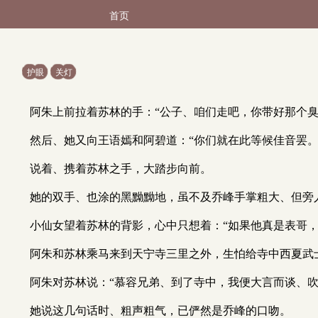
首页
护眼
关灯
阿朱上前拉着苏林的手：“公子、咱们走吧，你带好那个臭
然后、她又向王语嫣和阿碧道：“你们就在此等候佳音罢。
说着、携着苏林之手，大踏步向前。
她的双手、也涂的黑黝黝地，虽不及乔峰手掌粗大、但旁
小仙女望着苏林的背影，心中只想着：“如果他真是表哥，
阿朱和苏林乘马来到天宁寺三里之外，生怕给寺中西夏武
阿朱对苏林说：“慕容兄弟、到了寺中，我便大言而谈、吹
她说这几句话时、粗声粗气，已俨然是乔峰的口吻。