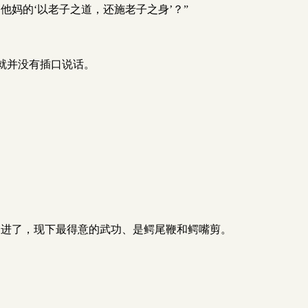
妈的‘以老子之道，还施老子之身’？”
就并没有插口说话。
长进了，现下最得意的武功、是鳄尾鞭和鳄嘴剪。