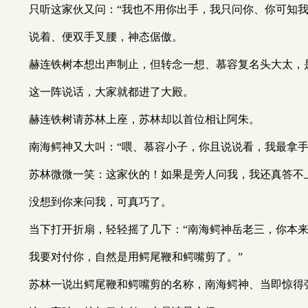
只听这家伙又问：“我也不用你出手，我只问你、你可知我
说着、便双手叉腰，神态倨傲。
赫连铁树本想出声制止，但转念一想、慕容复名头大太，
这一阵说话，大家就都进了大殿。
赫连铁树请苏林上座，苏林却以首位相让阿朱。
南海鳄神又大叫：“喂、慕容小子，你且说说看，我最拿手
苏林微微一笑：这家伙的！如果是旁人问我，我还真答不
没想到你来问我，可真巧了。
当下打开折扇，轻轻摇了几下：“南海鳄神岳老三，你本
我要对付你，自然是用鳄尾鞭和鳄嘴剪了。”
苏林一说出鳄尾鞭和鳄嘴剪的名称，南海鳄神、当即惊得