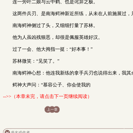
连一旁叶二娘与云中鹤、也是诧异之极。
这两件兵刃、是南海鳄神新近所练，从未在人前施展过，
南海鳄神侧过了头，又细细打量了苏林。
他为人虽凶残狠恶，却很是佩服英雄好汉。
过了一会、他大拇指一挺：“好本事！”
苏林微笑：“见笑了。”
南海鳄神心想：他连我新练的拿手兵刃也说得出来，我其
鳄神大声问：“慕容公子、你会使我的
-->>（本章未完，请点击下一页继续阅读）
上一章