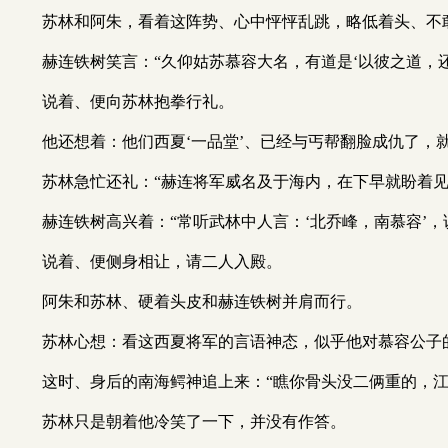
苏林和阿朱，看着这阵势、心中怦怦乱跳，略低着头、不
赫连铁树笑言：“久仰姑苏慕容大名，有道是‘以彼之道，
说着、便向苏林抱拳行礼。
他还想着：他们西夏‘一品堂’、已经与丐帮翻脸成仇了，
苏林急忙还礼：“赫连将军威名及于海内，在下早就盼着
赫连铁树高兴着：“常听武林中人言：‘北乔峰，南慕容’
说着、便侧身相让，请二人入殿。
阿朱和苏林、硬着头皮和赫连铁树并肩而行。
苏林心想：看这西夏将军的言语神态，似乎他对慕容公子
这时、身后的南海鳄神追上来：“瞧你骨头没二俩重的，江
苏林只是朝着他冷笑了一下，并没有作答。