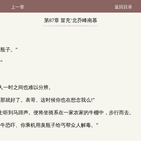
上一章
返回目录
第87章 冒充‘北乔峰南慕
容’而来（1 / 18）
瓶子。”
”
人一时之间也难以分辨。
那就好了。表哥、这时候你也在想念我么!”
士听到马蹄声。便将坐骑系在一家农家的牛棚中，步行而去。
牛恐吓、你乘机用臭瓶子给丐帮众人解毒。”