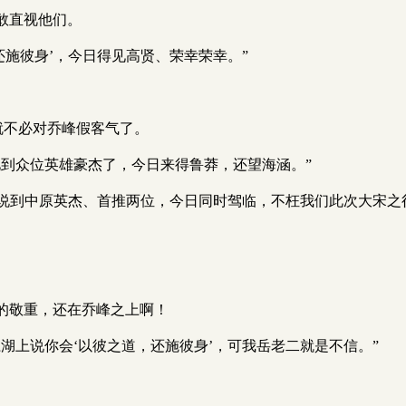
敢直视他们。
还施彼身’，今日得见高贤、荣幸荣幸。”
就不必对乔峰假客气了。
见到众位英雄豪杰了，今日来得鲁莽，还望海涵。”
，说到中原英杰、首推两位，今日同时驾临，不枉我们此次大宋之
的敬重，还在乔峰之上啊！
湖上说你会‘以彼之道，还施彼身’，可我岳老二就是不信。”